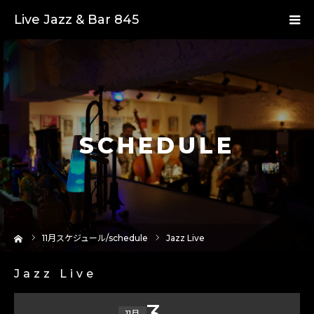
Live Jazz & Bar 845
SCHEDULE
ーム
11
月スケジュール/schedule
Jazz Live
Jazz Live
3
11月