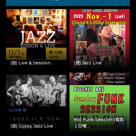
(昼) Live & Session…
(夜) Jazz Live
845 Funk Session (毎第
(昼) Gypsy Jazz Live
１日曜…