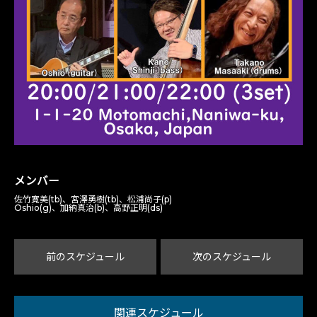
メンバー
佐竹寛美(tb)、宮澤勇樹(tb)、松浦尚子(p)
Oshio(g)、加納真治(b)、高野正明(ds)
前のスケジュール
次のスケジュール
関連スケジュール