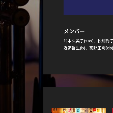
メンバー
鈴木久美子(sax)、松浦尚子(p
近藤哲生(b)、高野正明(ds