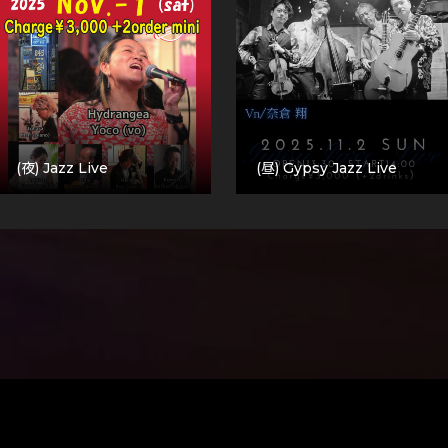
(夜) Jazz Live
(昼) Gypsy Jazz Live