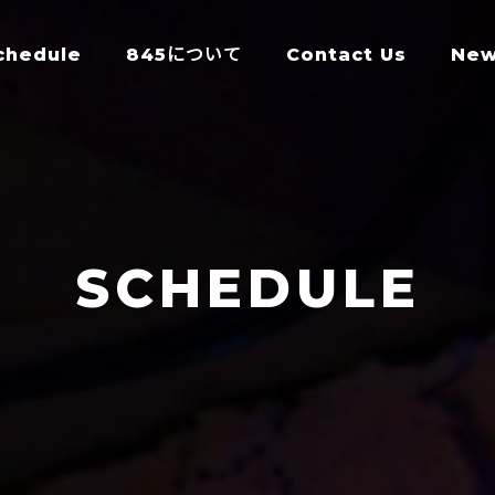
chedule
845について
Contact Us
Ne
SCHEDULE