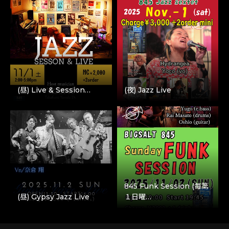
(昼) Live & Session…
(夜) Jazz Live
845 Funk Session (毎第
(昼) Gypsy Jazz Live
１日曜…