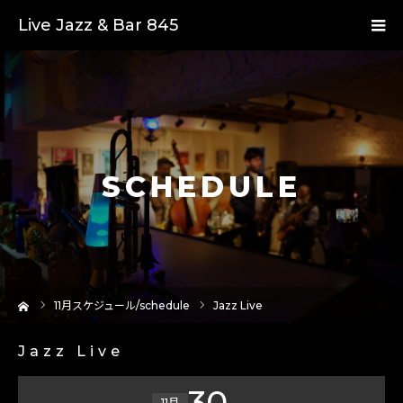
Live Jazz & Bar 845
SCHEDULE
ーム
11
月スケジュール/schedule
Jazz Live
Jazz Live
30
11月