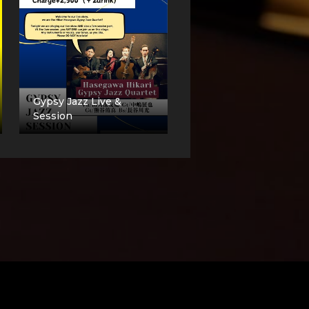
Gypsy Jazz Live &
Session