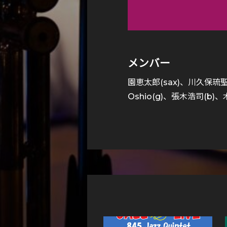
メンバー
園恵太郎(sax)、川久保琉聖
Oshio(g)、張木浩司(b)、