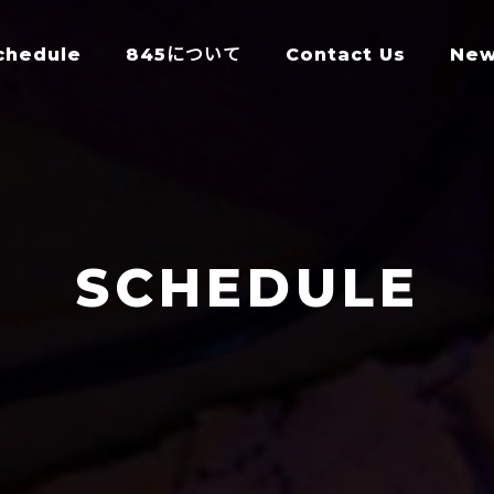
chedule
845について
Contact Us
Ne
SCHEDULE