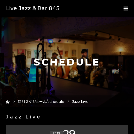
Live Jazz & Bar 845
SCHEDULE
ーム
12
月スケジュール/schedule
Jazz Live
Jazz Live
29
12月