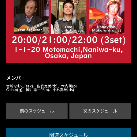
メンバー
宮崎なおこ(sax)、佐竹寛美(tb)、木内薫(p)
Oshio(g)、岡井雄一郎(b)、小林真琴(ds)
前のスケジュール
次のスケジュール
関連スケジュール