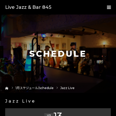
Live Jazz & Bar 845
SCHEDULE
ーム
1
月スケジュール/schedule
Jazz Live
Jazz Live
13
1月