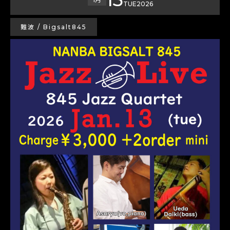
TUE
2026
難波 / Bigsalt845