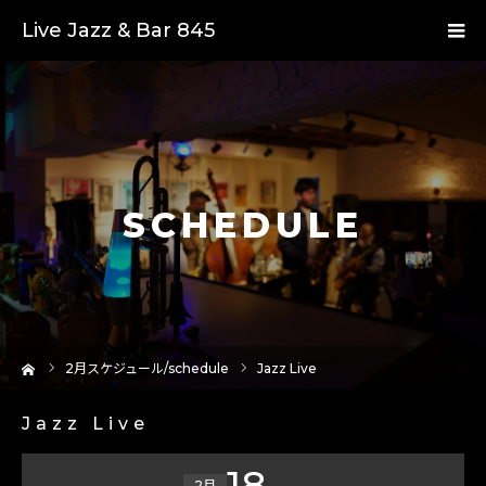
Live Jazz & Bar 845
SCHEDULE
ーム
2
月スケジュール/schedule
Jazz Live
Jazz Live
18
2月