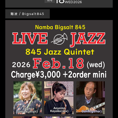
WED
2026
難波 / Bigsalt845