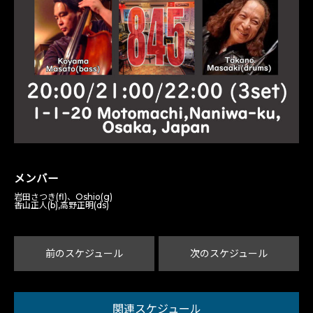
メンバー
岩田さつき(fl)、Oshio(g)
香山正人(b),高野正明(ds)
前のスケジュール
次のスケジュール
関連スケジュール