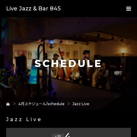
Live Jazz & Bar 845
SCHEDULE
ーム
4
月スケジュール/schedule
Jazz Live
Jazz Live
4
4月