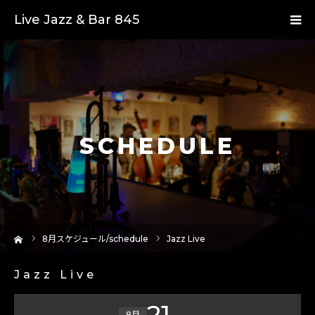
Live Jazz & Bar 845
SCHEDULE
ーム
8
月スケジュール/schedule
Jazz Live
Jazz Live
21
8月