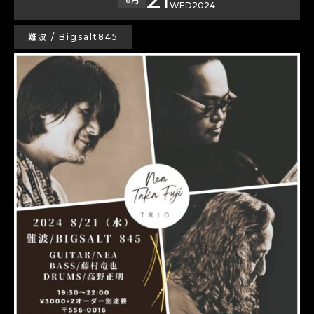
WED
2024
難波 / Bigsalt845