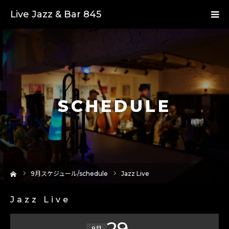
Live Jazz & Bar 845
SCHEDULE
ーム
9
月スケジュール/schedule
Jazz Live
Jazz Live
29
9月