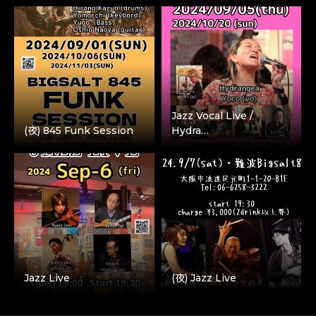
Jazz Vocal Live /
(夜) 845 Funk Session
Hydra…
Jazz Live
(夜) Jazz Live