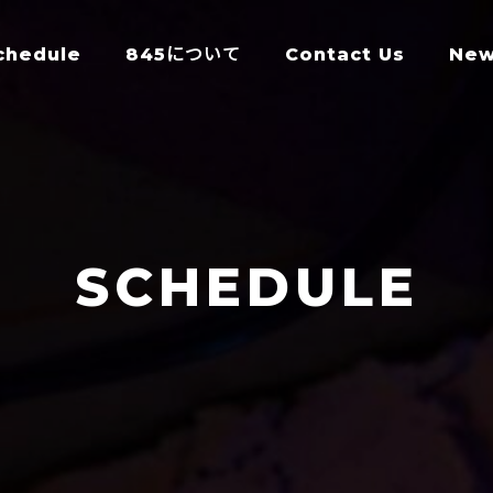
chedule
845について
Contact Us
Ne
SCHEDULE