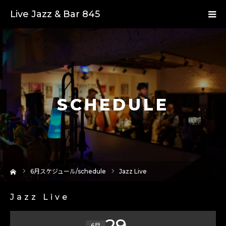
Live Jazz & Bar 845
SCHEDULE
ーム
6
月スケジュール/schedule
Jazz Live
Jazz Live
29
6月