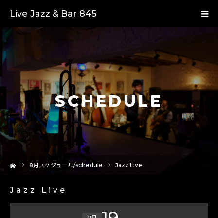
Live Jazz & Bar 845
SCHEDULE
ーム
8
月スケジュール/schedule
Jazz Live
Jazz Live
19
8月