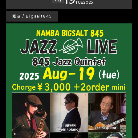
TUE
2025
難波 / Bigsalt845