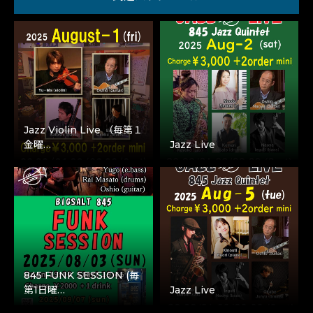
Jazz Violin Live （毎第１
金曜…
Jazz Live
845 FUNK SESSION (毎
第1日曜…
Jazz Live