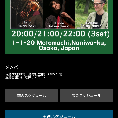
メンバー
佐藤大地(sax)、藤嵜佳里(p)、Oshio(g)
近藤哲生(b)、櫻井ティモ(ds)
前のスケジュール
次のスケジュール
関連スケジュール