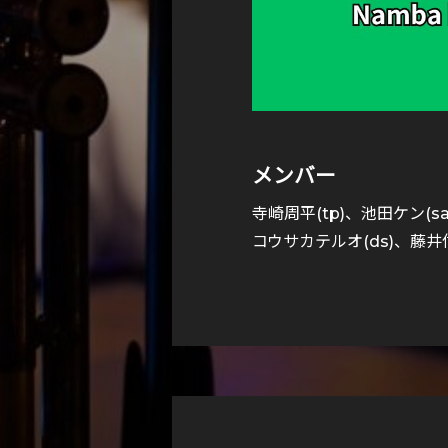
メンバー
寺崎周平(tp)、池田ケン(sax
コウサカテルオ(ds)、藤井信