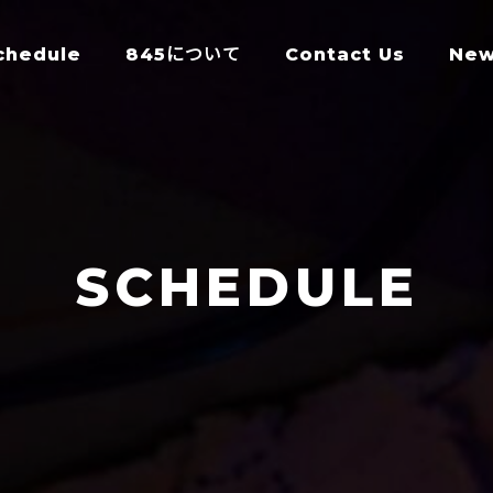
chedule
845について
Contact Us
Ne
SCHEDULE