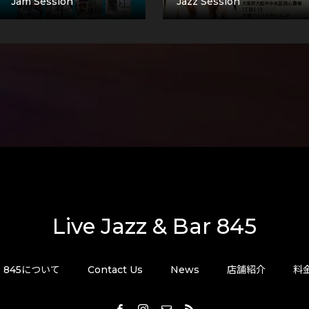
Jam Session
Jazz Session
Live Jazz & Bar 845
845について
Contact Us
News
店舗紹介
料