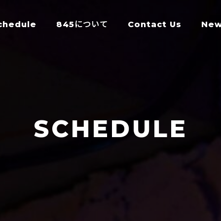
chedule
845について
Contact Us
Ne
SCHEDULE