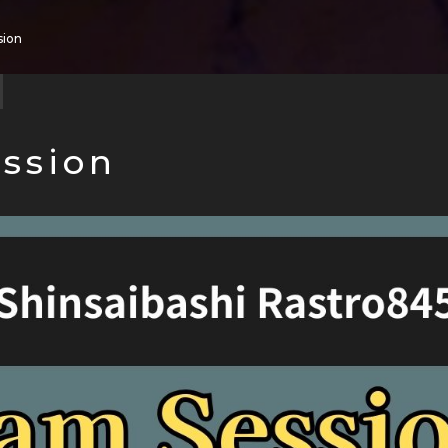
sion
ession