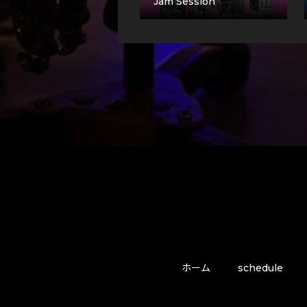
Jam Session
ホーム
schedule