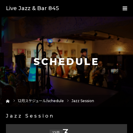
Live Jazz & Bar 845
SCHEDULE
ーム
12
月スケジュール/schedule
Jazz Session
Jazz Session
3
12月