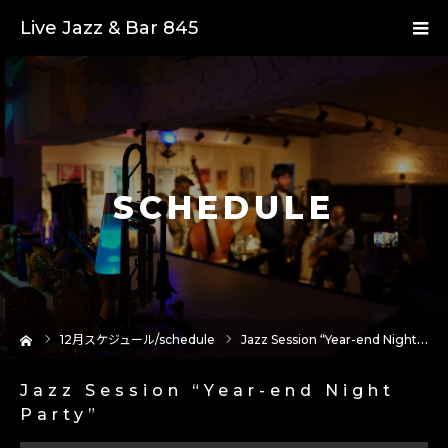
Live Jazz & Bar 845
SCHEDULE
ーム
12
月スケジュール/schedule
Jazz Session “Year-end Night Party”
Jazz Session “Year-end Night
Party”