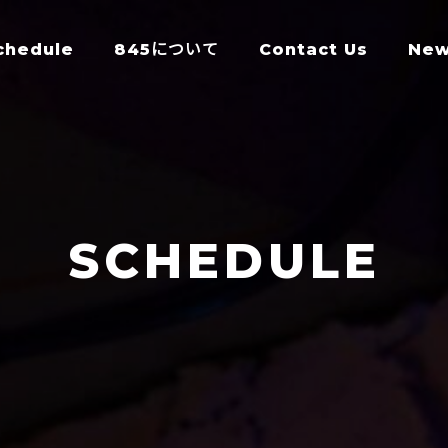
chedule
845について
Contact Us
Ne
SCHEDULE