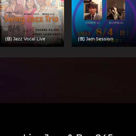
(昼) Jazz Vocal Live
(夜) Jam Session