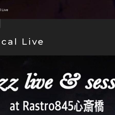
l Live
cal Live