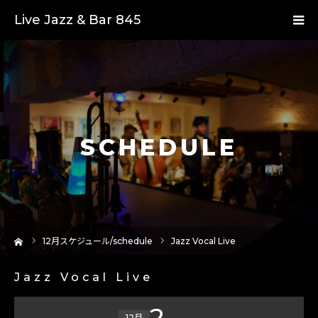
Live Jazz & Bar 845
SCHEDULE
ーム
12
月スケジュール/schedule
Jazz Vocal Live
Jazz Vocal Live
2
12月