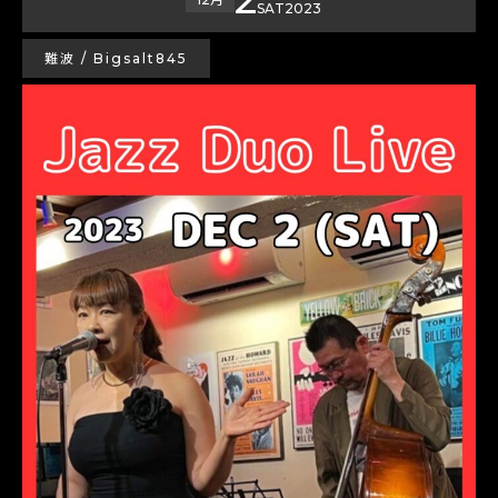
SAT
2023
難波 / Bigsalt845