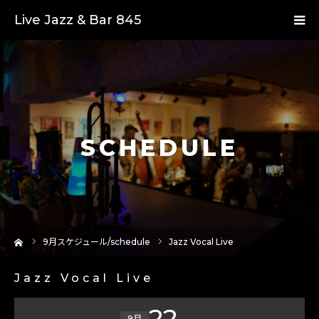
Live Jazz & Bar 845
SCHEDULE
ーム
9
月スケジュール/schedule
Jazz Vocal Live
Jazz Vocal Live
22
9月