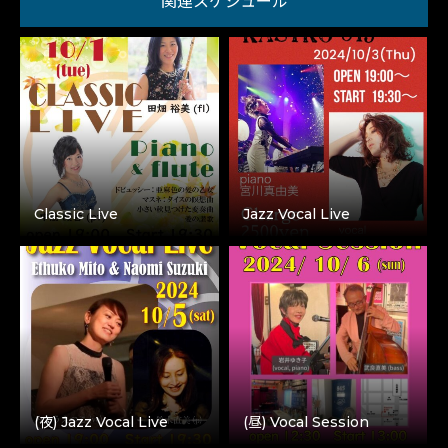
関連スケジュール
Classic Live
Jazz Vocal Live
(夜) Jazz Vocal Live
(昼) Vocal Session