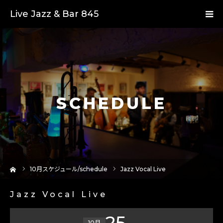
Live Jazz & Bar 845
SCHEDULE
ーム
10
月スケジュール/schedule
Jazz Vocal Live
Jazz Vocal Live
25
10月