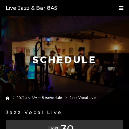
Live Jazz & Bar 845
SCHEDULE
ーム
10
月スケジュール/schedule
Jazz Vocal Live
Jazz Vocal Live
30
10月