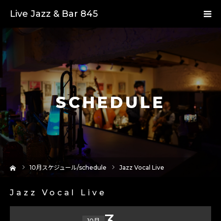
Live Jazz & Bar 845
SCHEDULE
ーム
10
月スケジュール/schedule
Jazz Vocal Live
Jazz Vocal Live
3
10月