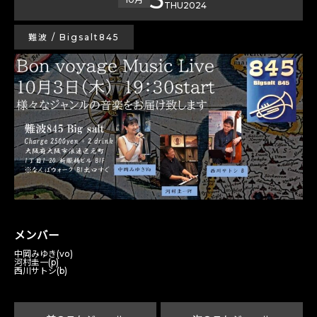
THU
2024
難波 / Bigsalt845
メンバー
中岡みゆき(vo)
河村圭一(p)
西川サトシ(b)