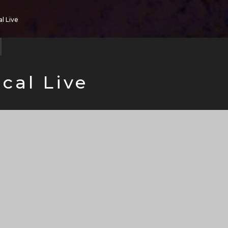
l Live
cal Live