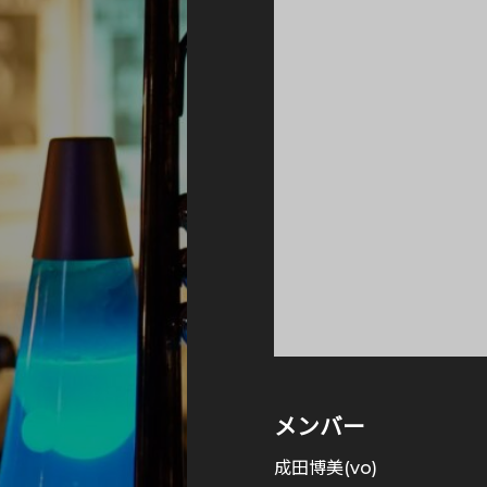
メンバー
成田博美(vo)