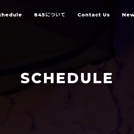
chedule
845について
Contact Us
Ne
SCHEDULE