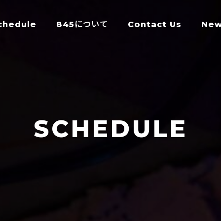
chedule
845について
Contact Us
Ne
SCHEDULE