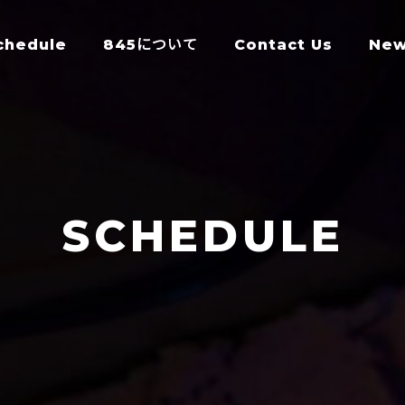
chedule
845について
Contact Us
Ne
SCHEDULE