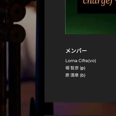
メンバー
Lorna Cifra(vo)
堀 智彦 (p)
原 満章 (b)