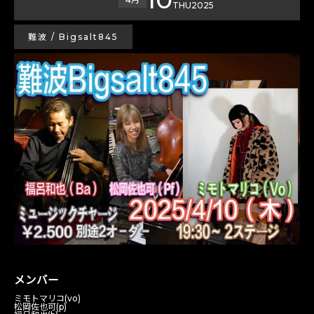
THU
2025
難波 / Bigsalt845
メンバー
ミモトマリコ(vo)
松岡佐也可(p)