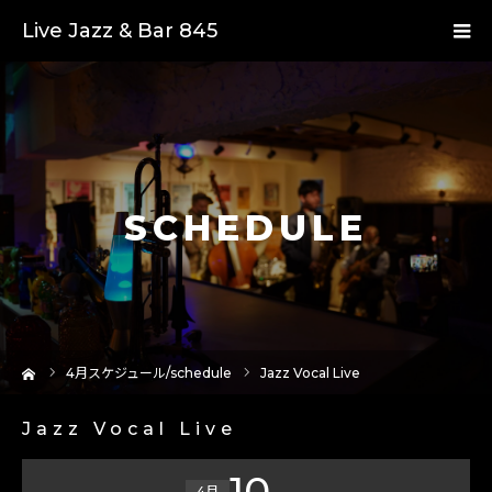
Live Jazz & Bar 845
SCHEDULE
ーム
4
月スケジュール/schedule
Jazz Vocal Live
Jazz Vocal Live
10
4月