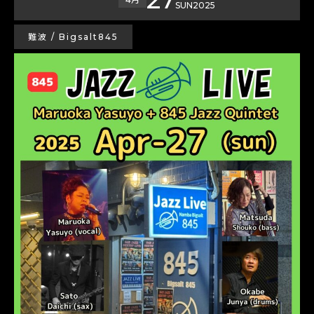
SUN
2025
難波 / Bigsalt845