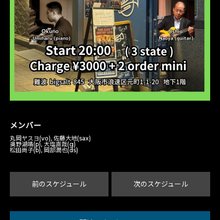
メンバー
丸岡ヤスヨ(vo), 佐藤大地(sax)
奥野湖靖(p), 大塩直哉(g)
松田尚子(b), 岡部潤也(ds)
前のスケジュール
次のスケジュール