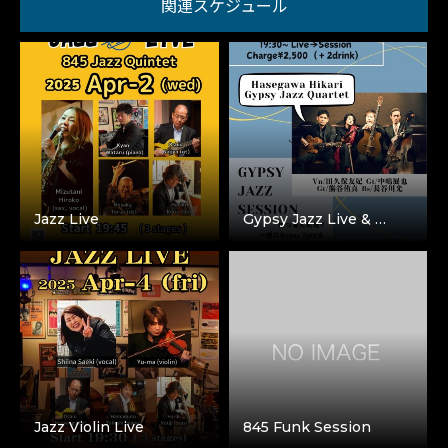
関連スケジュール
Jazz Live
Gypsy Jazz Live & …
Jazz Violin Live
845 Funk Session