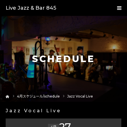
Live Jazz & Bar 845
SCHEDULE
ーム
4
月スケジュール/schedule
Jazz Vocal Live
Jazz Vocal Live
27
4月