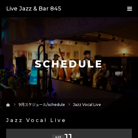
Live Jazz & Bar 845
SCHEDULE
ーム
9
月スケジュール/schedule
Jazz Vocal Live
Jazz Vocal Live
11
9月