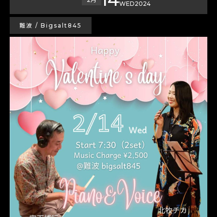
WED
2024
難波 / Bigsalt845