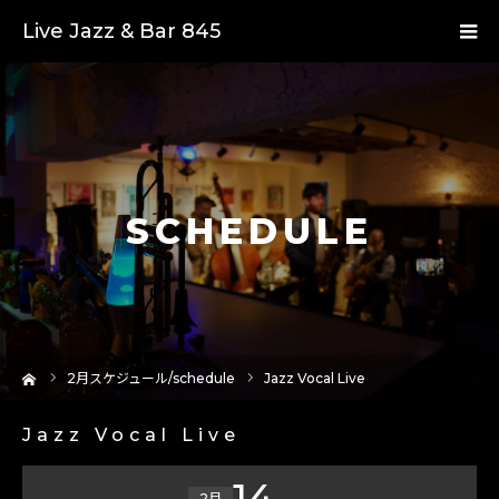
Live Jazz & Bar 845
SCHEDULE
ーム
2
月スケジュール/schedule
Jazz Vocal Live
Jazz Vocal Live
14
2月