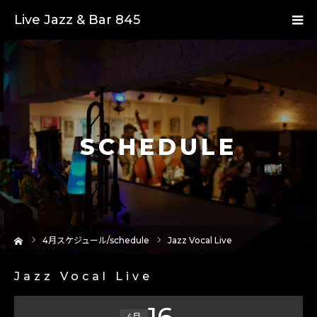
Live Jazz & Bar 845
SCHEDULE
ーム
4
月スケジュール/schedule
Jazz Vocal Live
Jazz Vocal Live
16
4月