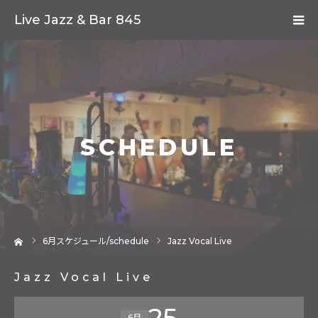
Live Jazz & Bar 845
SCHEDULE
ーム
6
月スケジュール/schedule
Jazz Vocal Live
Jazz Vocal Live
25
6月