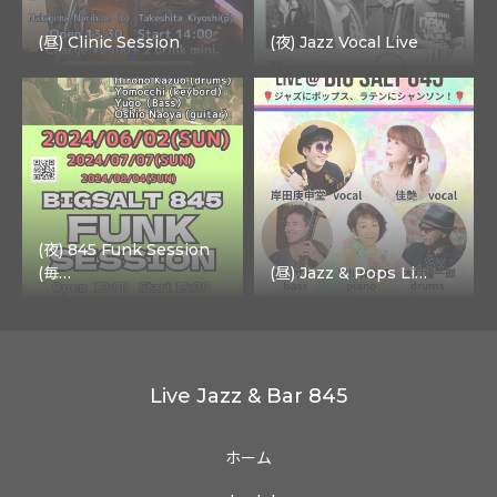
(昼) Clinic Session
(夜) Jazz Vocal Live
(夜) 845 Funk Session
(毎…
(昼) Jazz & Pops Li…
Live Jazz & Bar 845
ホーム