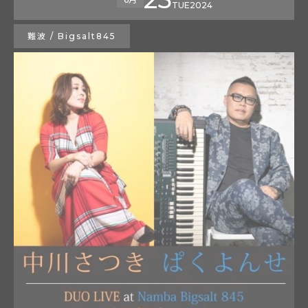
TUE
2024
難波 / Bigsalt845