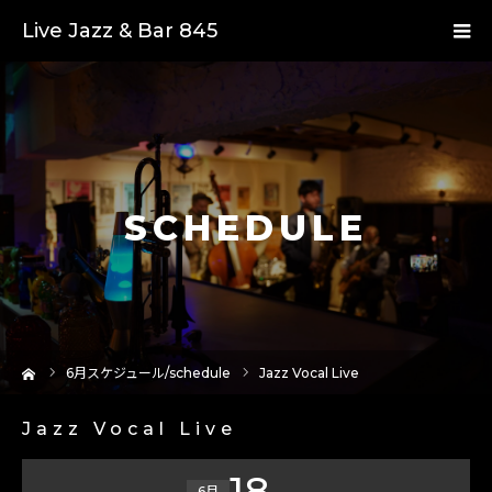
Live Jazz & Bar 845
SCHEDULE
ーム
6
月スケジュール/schedule
Jazz Vocal Live
Jazz Vocal Live
18
6月