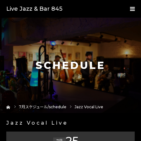
Live Jazz & Bar 845
SCHEDULE
ーム
7
月スケジュール/schedule
Jazz Vocal Live
Jazz Vocal Live
25
7月