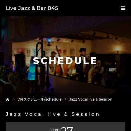
Live Jazz & Bar 845
SCHEDULE
ーム
7
月スケジュール/schedule
Jazz Vocal live & Session
Jazz Vocal live & Session
27
7月