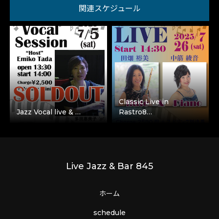
関連スケジュール
Classic Live in
Jazz Vocal live & …
Rastro8…
Live Jazz & Bar 845
ホーム
schedule