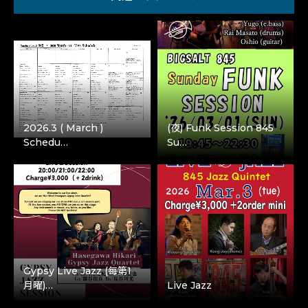
2026.3 ( March )
(夜) Funk Session 845
Schedu…
Su…
Gypsy Live Jazz (每第1
月曜)…
Live Jazz