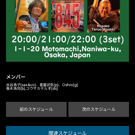
メンバー
水谷浩子(sax&vo)、喜屋武弥(p)、Oshio(g)
張木浩司(b),コウサカテルオ(ds)
前のスケジュール
次のスケジュール
関連スケジュール