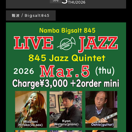
THU
2026
難波 / Bigsalt845