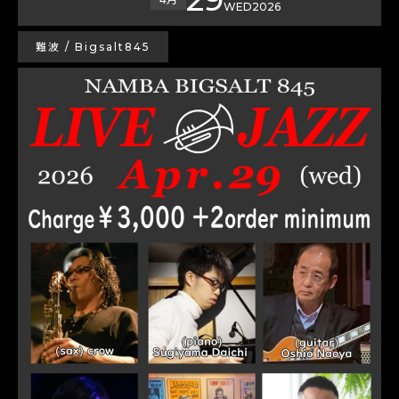
WED
2026
難波 / Bigsalt845