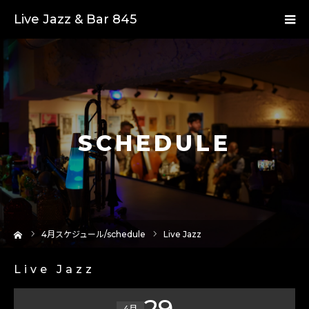
Live Jazz & Bar 845
SCHEDULE
ーム
4
月スケジュール/schedule
Live Jazz
Live Jazz
29
4月