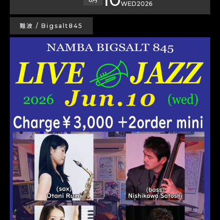
WED
2026
難波 / Bigsalt845