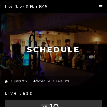
Live Jazz & Bar 845
SCHEDULE
ーム
6
月スケジュール/schedule
Live Jazz
Live Jazz
10
6月