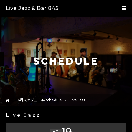
Live Jazz & Bar 845
SCHEDULE
ーム
6
月スケジュール/schedule
Live Jazz
Live Jazz
19
6月