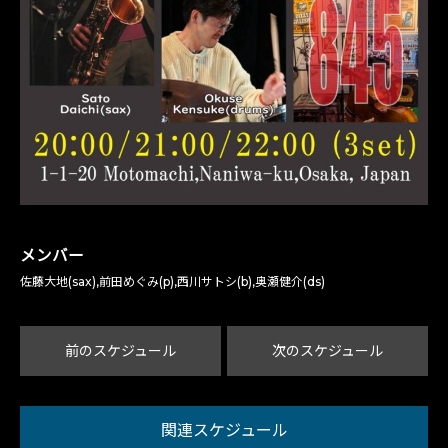
メンバー
佐藤大地(sax),前田めぐみ(p),西川サトシ(b),奥瀬健介(ds)
前のスケジュール
次のスケジュール
関連スケジュール