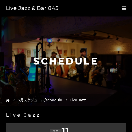
Live Jazz & Bar 845
SCHEDULE
ーム
3
月スケジュール/schedule
Live Jazz
Live Jazz
11
3月