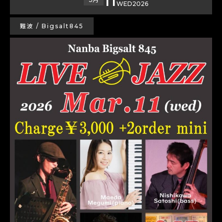
WED
2026
難波 / Bigsalt845