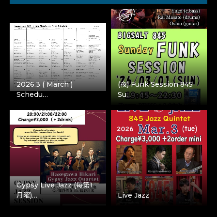
2026.3 ( March )
(夜) Funk Session 845
Schedu…
Su…
Gypsy Live Jazz (每第1
月曜)…
Live Jazz