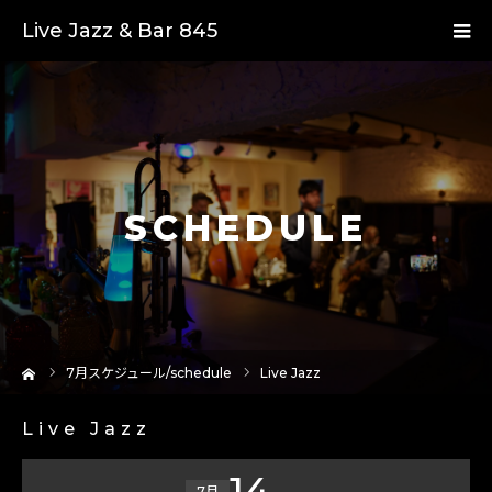
Live Jazz & Bar 845
SCHEDULE
ーム
7
月スケジュール/schedule
Live Jazz
Live Jazz
14
7月