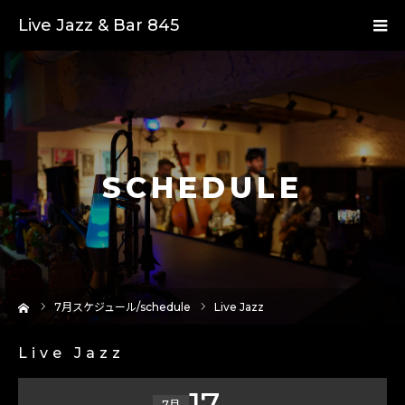
Live Jazz & Bar 845
SCHEDULE
ーム
7
月スケジュール/schedule
Live Jazz
Live Jazz
17
7月