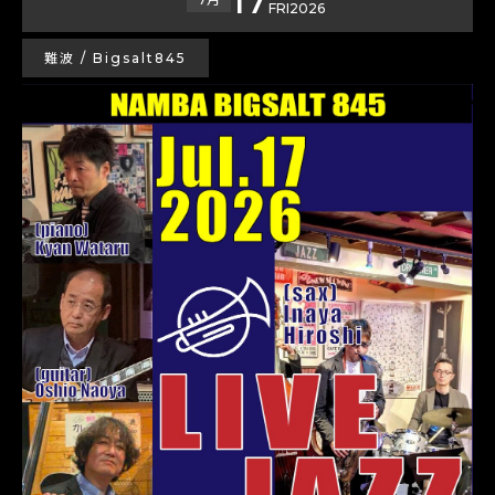
FRI
2026
難波 / Bigsalt845