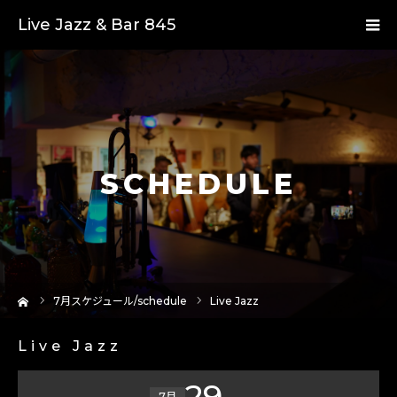
Live Jazz & Bar 845
SCHEDULE
ーム
7
月スケジュール/schedule
Live Jazz
Live Jazz
29
7月