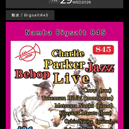
WED
2026
難波 / Bigsalt845