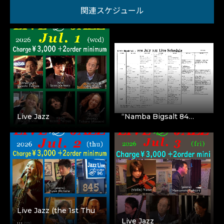
関連スケジュール
Live Jazz
“Namba Bigsalt 84…
Live Jazz (the 1st Thu
…
Live Jazz