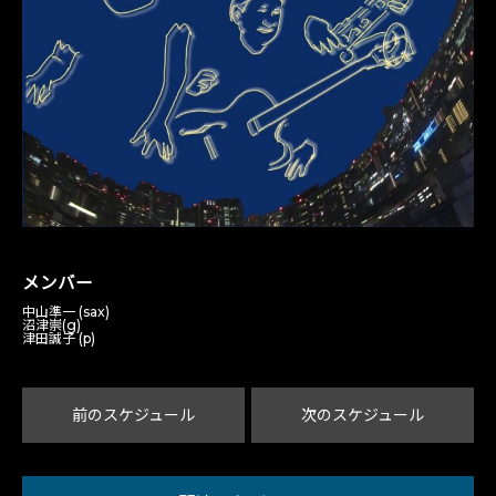
メンバー
中山準一 (sax)
沼津崇(g)
津田誠子 (p)
前のスケジュール
次のスケジュール