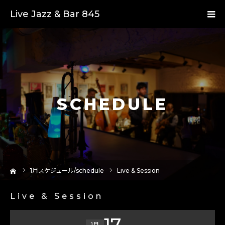
Live Jazz & Bar 845
SCHEDULE
ーム
1
月スケジュール/schedule
Live & Session
Live & Session
17
1月