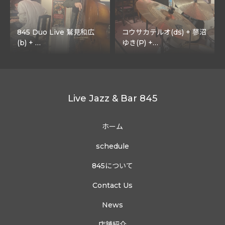
845 Duo Live 鷲見和広
コウサカテルオ(ds) + 蓼沼
(b) + …
ゆき(P) +…
Live Jazz & Bar 845
ホーム
schedule
845について
Contact Us
News
店舗紹介