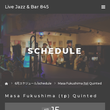
Live Jazz & Bar 845
SCHEDULE
ーム
6
月スケジュール/schedule
Masa Fukushima (tp) Quinted
Masa Fukushima (tp) Quinted
15
6月