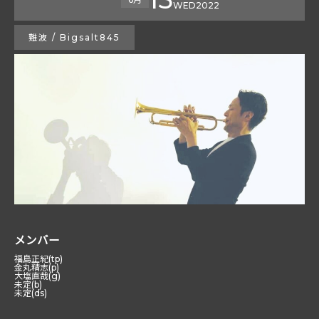
WED
2022
難波 / Bigsalt845
メンバー
福島正紀(tp)
金丸精志(p)
大塩直哉(g)
未定(b)
未定(ds)