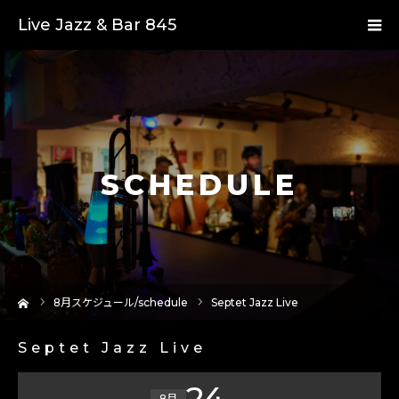
Live Jazz & Bar 845
SCHEDULE
ーム
8
月スケジュール/schedule
Septet Jazz Live
Septet Jazz Live
24
8月