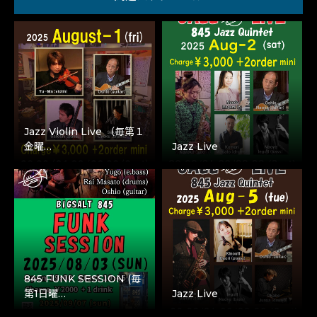
Jazz Violin Live （毎第１
金曜…
Jazz Live
845 FUNK SESSION (毎
第1日曜…
Jazz Live