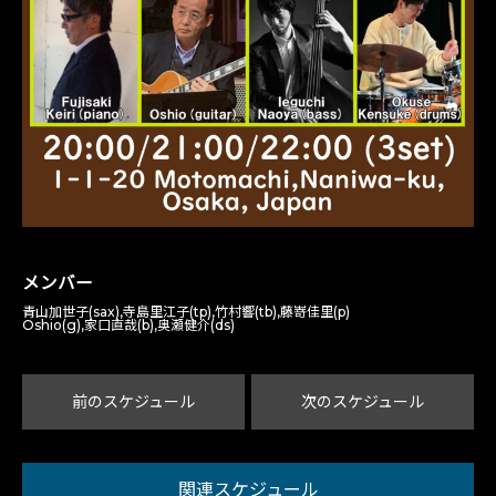
メンバー
青山加世子(sax),寺島里江子(tp),竹村響(tb),藤嵜佳里(p)
Oshio(g),家口直哉(b),奥瀬健介(ds)
前のスケジュール
次のスケジュール
関連スケジュール