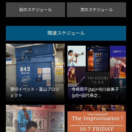
前のスケジュール
次のスケジュール
関連スケジュール
貸切イベント・富山プロジ
寺崎周平(tp)+中川由美子
ェクト
(pf)+田代泰之…