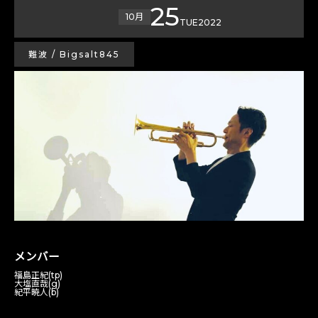
25
10月
TUE
2022
難波 / Bigsalt845
メンバー
福島正紀(tp)
大塩直哉(g)
紀平暁人(b)