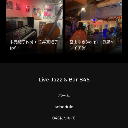
末元紀子(vo) + 笹井真紀子
畠山ゆき(vo, p) + 武藤ケ
(pf) + …
ンイチ(g)…
Live Jazz & Bar 845
ホーム
schedule
845について