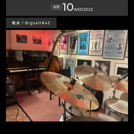
10
8月
WED
2022
難波 / Bigsalt845