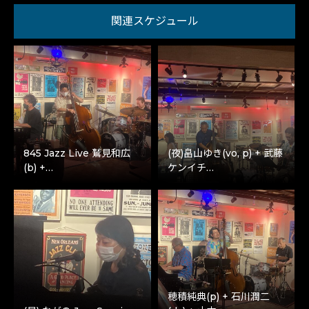
関連スケジュール
845 Jazz Live 鷲見和広
(夜)畠山ゆき(vo, p) + 武藤
(b) +…
ケンイチ…
穂積純典(p) + 石川潤二