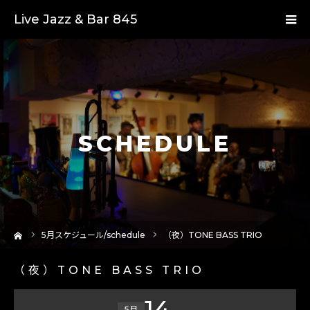
Live Jazz & Bar 845
SCHEDULE
ーム
5
月スケジュール/schedule
（夜）TONE BASS TRIO
（夜）TONE BASS TRIO
14
5月