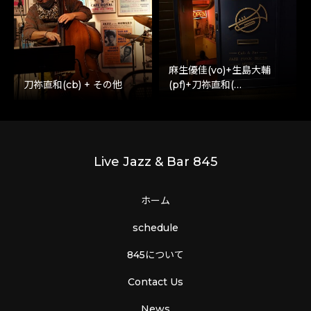
麻生優佳(vo)+生島大輔
刀祢直和(cb) + その他
(pf)+刀祢直和(…
Live Jazz & Bar 845
ホーム
schedule
845について
Contact Us
News