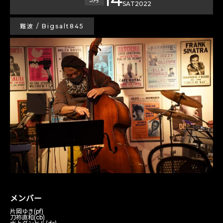
SAT
2022
難波 / Bigsalt845
メンバー
片岡ゆき(pf)
刀祢直和(cb)